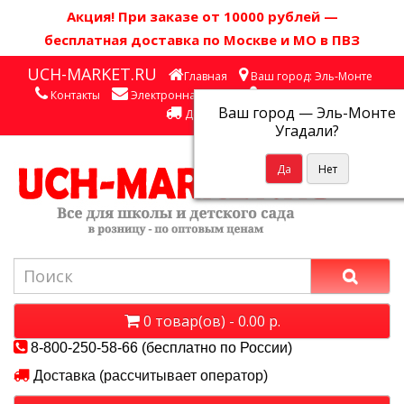
Акция! П
ри заказе от 10000 рублей
—
бесплатная доставка по Москве и МО в ПВЗ
UCH-MARKET.RU
Главная
Ваш город: Эль-Монте
Контакты
Электронная почта
Личный кабинет
Ваш город —
Эль-Монте
Доставка
Угадали?
0 товар(ов) - 0.00 р.
8-800-250-58-66 (бесплатно по России)
Доставка (рассчитывает оператор)