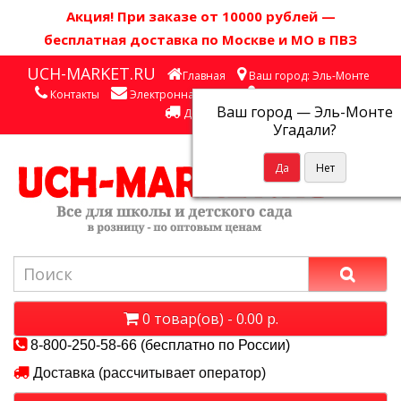
Акция! П
ри заказе от 10000 рублей
—
бесплатная доставка по Москве и МО в ПВЗ
UCH-MARKET.RU
Главная
Ваш город: Эль-Монте
Контакты
Электронная почта
Личный кабинет
Ваш город —
Эль-Монте
Доставка
Угадали?
0 товар(ов) - 0.00 р.
8-800-250-58-66 (бесплатно по России)
Доставка (рассчитывает оператор)