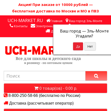
Акция! П
ри заказе от 10000 рублей
—
бесплатная доставка по Москве и МО в ПВЗ
UCH-MARKET.RU
Главная
Ваш город: Эль-Монте
Контакты
Электронная почта
Личный кабинет
Ваш город —
Эль-Монте
Доставка
Угадали?
0 товар(ов) - 0.00 р.
8-800-250-58-66 (бесплатно по России)
Доставка (рассчитывает оператор)