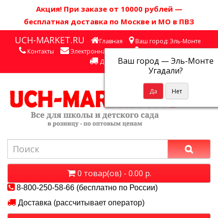
Акция! П
ри заказе от 10000 рублей
—
бесплатная доставка по Москве и МО в ПВЗ
UCH-MARKET.RU
Главная
Ваш город: Эль-Монте
Контакты
Электронная почта
Личный кабинет
Ваш город —
Эль-Монте
Доставка
Угадали?
0 товар(ов) - 0.00 р.
8-800-250-58-66 (бесплатно по России)
Доставка (рассчитывает оператор)