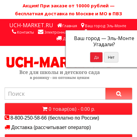
Акция! П
ри заказе от 10000 рублей
—
бесплатная доставка по Москве и МО в ПВЗ
UCH-MARKET.RU
Главная
Ваш город: Эль-Монте
Контакты
Электронная почта
Личный кабинет
Ваш город —
Эль-Монте
Доставка
Угадали?
0 товар(ов) - 0.00 р.
8-800-250-58-66 (бесплатно по России)
Доставка (рассчитывает оператор)