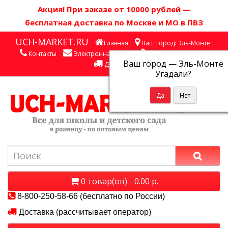
Акция! П
ри заказе от 10000 рублей
—
бесплатная доставка по Москве и МО в ПВЗ
UCH-MARKET.RU
Главная
Ваш город: Эль-Монте
Контакты
Электронная почта
Личный кабинет
Ваш город —
Эль-Монте
Доставка
Угадали?
0 товар(ов) - 0.00 р.
8-800-250-58-66 (бесплатно по России)
Доставка (рассчитывает оператор)