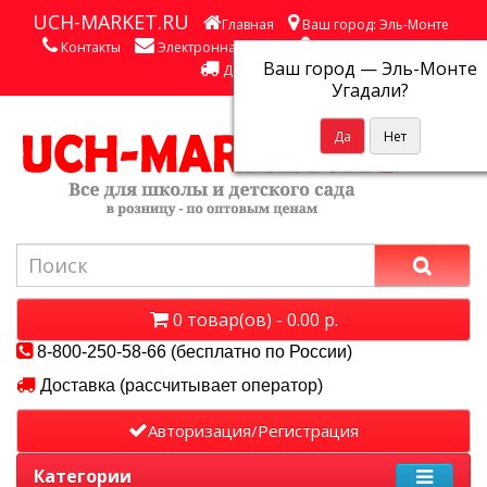
UCH-MARKET.RU
Главная
Ваш город: Эль-Монте
Контакты
Электронная почта
Личный кабинет
Ваш город —
Эль-Монте
Доставка
Угадали?
0 товар(ов) - 0.00 р.
8-800-250-58-66 (бесплатно по России)
Доставка (рассчитывает оператор)
Авторизация/Регистрация
Категории