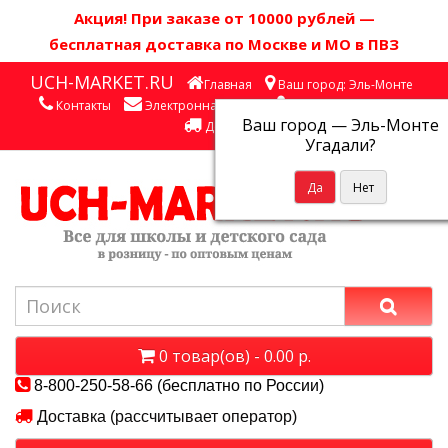
Акция! П
ри заказе от 10000 рублей
—
бесплатная доставка по Москве и МО в ПВЗ
UCH-MARKET.RU
Главная
Ваш город: Эль-Монте
Контакты
Электронная почта
Личный кабинет
Ваш город —
Эль-Монте
Доставка
Угадали?
0 товар(ов) - 0.00 р.
8-800-250-58-66 (бесплатно по России)
Доставка (рассчитывает оператор)