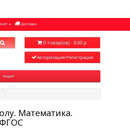
инет
Доставка
0 товар(ов) - 0.00 р.
Авторизация/Регистрация
Акция!
колу. Математика.
. ФГОС