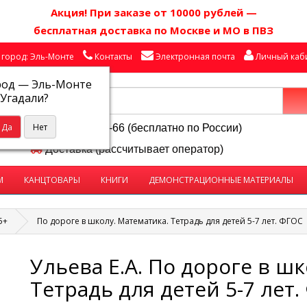
Акция! П
ри заказе от 10000 рублей
—
бесплатная доставка по Москве и МО в ПВЗ
город: Эль-Монте
Контакты
Электронная почта
Личный каб
род —
Эль-Монте
Угадали?
8-800-250-58-66 (бесплатно по России)
Доставка (рассчитывает оператор)
М
КАНЦТОВАРЫ
КНИГИ
ДЕМОНСТРАЦИОННЫЕ МАТЕРИАЛЫ
5+
По дороге в школу. Математика. Тетрадь для детей 5-7 лет. ФГОС
Ульева Е.А. По дороге в ш
Тетрадь для детей 5-7 лет