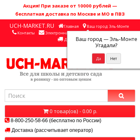
Акция! П
ри заказе от 10000 рублей
—
бесплатная доставка по Москве и МО в ПВЗ
UCH-MARKET.RU
Главная
Ваш город: Эль-Монте
Контакты
Электронная почта
Личный кабинет
Ваш город —
Эль-Монте
Доставка
Угадали?
0 товар(ов) - 0.00 р.
8-800-250-58-66 (бесплатно по России)
Доставка (рассчитывает оператор)