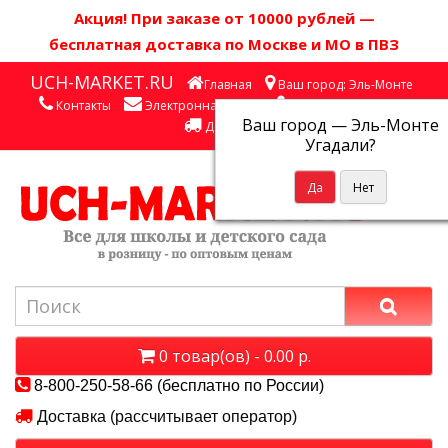
Акция! П
ри заказе от 10000 рублей
—
бесплатная доставка по Москве и МО в ПВЗ
UCH-MARKET.RU
Главная
Ваш город: Эль-Монте
Контакты
Электронная почта
Личный кабинет
Ваш город —
Эль-Монте
Доставка
Угадали?
0 товар(ов) - 0.00 р.
8-800-250-58-66 (бесплатно по России)
Доставка (рассчитывает оператор)