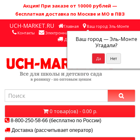
Акция! П
ри заказе от 10000 рублей
—
бесплатная доставка по Москве и МО в ПВЗ
UCH-MARKET.RU
Главная
Ваш город: Эль-Монте
Контакты
Электронная почта
Личный кабинет
Ваш город —
Эль-Монте
Доставка
Угадали?
0 товар(ов) - 0.00 р.
8-800-250-58-66 (бесплатно по России)
Доставка (рассчитывает оператор)