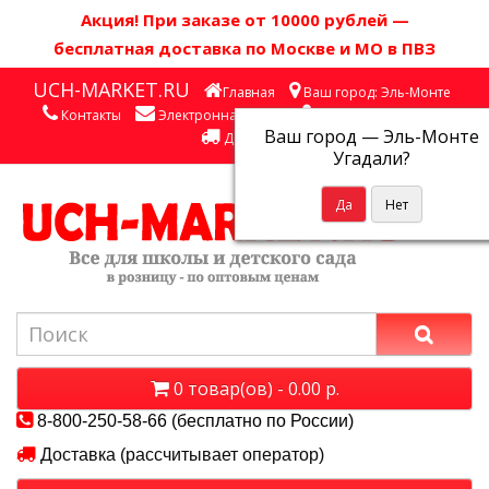
Акция! П
ри заказе от 10000 рублей
—
бесплатная доставка по Москве и МО в ПВЗ
UCH-MARKET.RU
Главная
Ваш город: Эль-Монте
Контакты
Электронная почта
Личный кабинет
Ваш город —
Эль-Монте
Доставка
Угадали?
0 товар(ов) - 0.00 р.
8-800-250-58-66 (бесплатно по России)
Доставка (рассчитывает оператор)