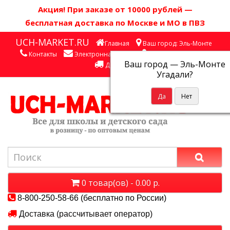
Акция! П
ри заказе от 10000 рублей
—
бесплатная доставка по Москве и МО в ПВЗ
UCH-MARKET.RU
Главная
Ваш город: Эль-Монте
Контакты
Электронная почта
Личный кабинет
Ваш город —
Эль-Монте
Доставка
Угадали?
0 товар(ов) - 0.00 р.
8-800-250-58-66 (бесплатно по России)
Доставка (рассчитывает оператор)