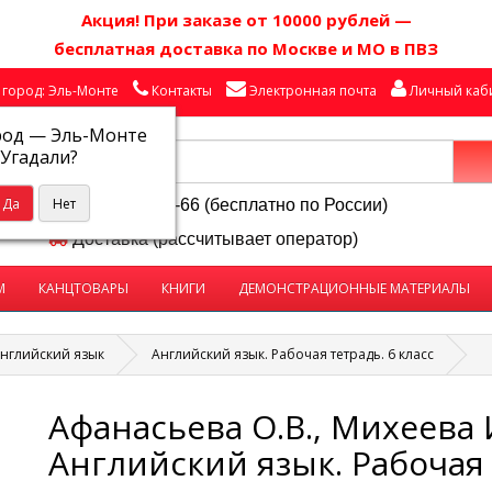
Акция! П
ри заказе от 10000 рублей
—
бесплатная доставка по Москве и МО в ПВЗ
город: Эль-Монте
Контакты
Электронная почта
Личный каб
род —
Эль-Монте
Угадали?
8-800-250-58-66 (бесплатно по России)
Доставка (рассчитывает оператор)
М
КАНЦТОВАРЫ
КНИГИ
ДЕМОНСТРАЦИОННЫЕ МАТЕРИАЛЫ
нглийский язык
Английский язык. Рабочая тетрадь. 6 класс
Афанасьева О.В., Михеева И
Английский язык. Рабочая 