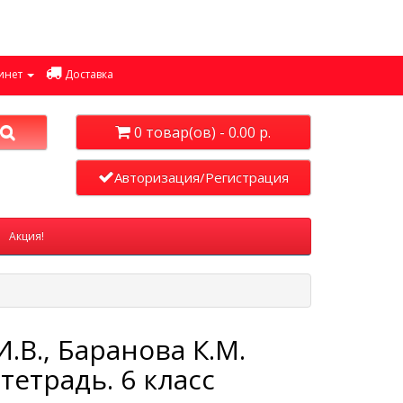
инет
Доставка
0 товар(ов) - 0.00 р.
Авторизация/Регистрация
Акция!
.В., Баранова К.М.
тетрадь. 6 класс