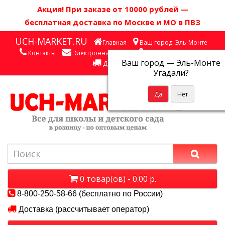
Акция! П
ри заказе от 10000 рублей
—
бесплатная доставка по Москве и МО в ПВЗ
UCH-MARKET.RU
Главная
Ваш город: Эль-Монте
Контакты
Электронная почта
Личный кабинет
Ваш город —
Эль-Монте
Доставка
Угадали?
0 товар(ов) - 0.00 р.
8-800-250-58-66 (бесплатно по России)
Доставка (рассчитывает оператор)