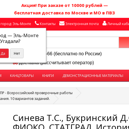
Акция! П
ри заказе от 10000 рублей
—
бесплатная доставка по Москве и МО в ПВЗ
город: Эль-Монте
Контакты
Электронная почта
Личный каб
род —
Эль-Монте
Угадали?
8-800-250-58-66 (бесплатно по России)
Доставка (рассчитывает оператор)
М
КАНЦТОВАРЫ
КНИГИ
ДЕМОНСТРАЦИОННЫЕ МАТЕРИАЛЫ
ПР - Всероссийский проверочные работы
ания. 10 вариантов заданий.
Синева Т.С., Букринский Д.
ФИОКО. СТАТГРАД. История