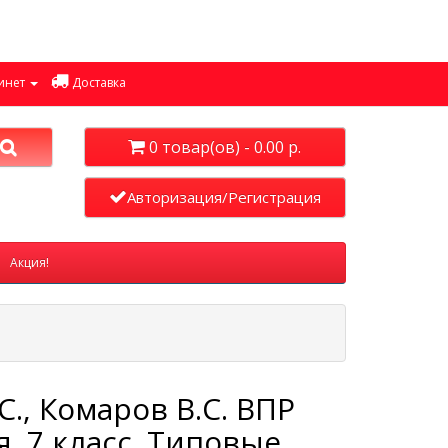
инет
Доставка
0 товар(ов) - 0.00 р.
Авторизация/Регистрация
Акция!
С., Комаров В.С. ВПР
. 7 класс. Типовые