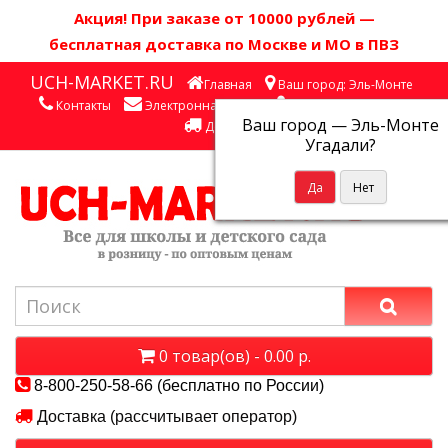
Акция! П
ри заказе от 10000 рублей
—
бесплатная доставка по Москве и МО в ПВЗ
UCH-MARKET.RU
Главная
Ваш город: Эль-Монте
Контакты
Электронная почта
Личный кабинет
Ваш город —
Эль-Монте
Доставка
Угадали?
0 товар(ов) - 0.00 р.
8-800-250-58-66 (бесплатно по России)
Доставка (рассчитывает оператор)