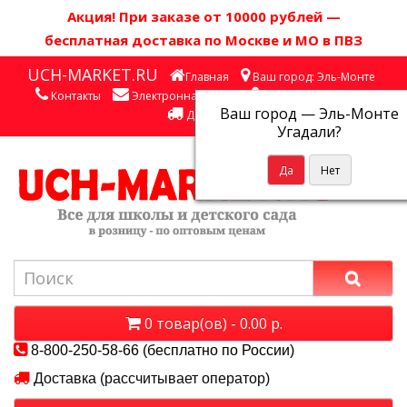
Акция! П
ри заказе от 10000 рублей
—
бесплатная доставка по Москве и МО в ПВЗ
UCH-MARKET.RU
Главная
Ваш город: Эль-Монте
Контакты
Электронная почта
Личный кабинет
Ваш город —
Эль-Монте
Доставка
Угадали?
0 товар(ов) - 0.00 р.
8-800-250-58-66 (бесплатно по России)
Доставка (рассчитывает оператор)