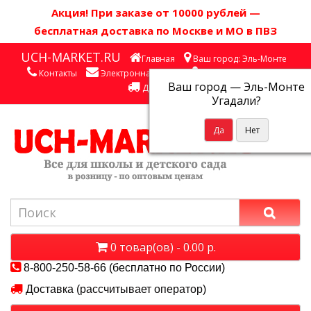
Акция! П
ри заказе от 10000 рублей
—
бесплатная доставка по Москве и МО в ПВЗ
UCH-MARKET.RU
Главная
Ваш город: Эль-Монте
Контакты
Электронная почта
Личный кабинет
Ваш город —
Эль-Монте
Доставка
Угадали?
0 товар(ов) - 0.00 р.
8-800-250-58-66 (бесплатно по России)
Доставка (рассчитывает оператор)