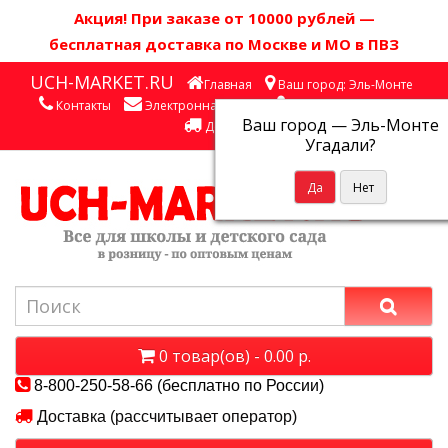
Акция! П
ри заказе от 10000 рублей
—
бесплатная доставка по Москве и МО в ПВЗ
UCH-MARKET.RU
Главная
Ваш город: Эль-Монте
Контакты
Электронная почта
Личный кабинет
Ваш город —
Эль-Монте
Доставка
Угадали?
0 товар(ов) - 0.00 р.
8-800-250-58-66 (бесплатно по России)
Доставка (рассчитывает оператор)