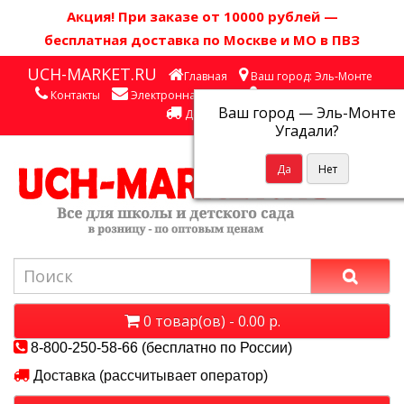
Акция! П
ри заказе от 10000 рублей
—
бесплатная доставка по Москве и МО в ПВЗ
UCH-MARKET.RU
Главная
Ваш город: Эль-Монте
Контакты
Электронная почта
Личный кабинет
Ваш город —
Эль-Монте
Доставка
Угадали?
0 товар(ов) - 0.00 р.
8-800-250-58-66 (бесплатно по России)
Доставка (рассчитывает оператор)