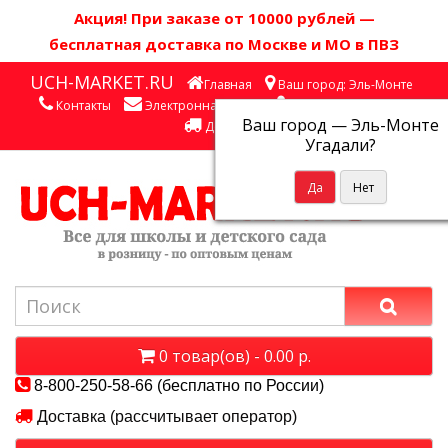
Акция! П
ри заказе от 10000 рублей
—
бесплатная доставка по Москве и МО в ПВЗ
UCH-MARKET.RU
Главная
Ваш город: Эль-Монте
Контакты
Электронная почта
Личный кабинет
Ваш город —
Эль-Монте
Доставка
Угадали?
0 товар(ов) - 0.00 р.
8-800-250-58-66 (бесплатно по России)
Доставка (рассчитывает оператор)