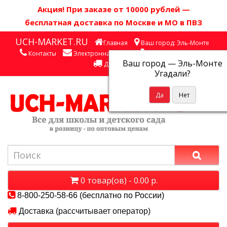
Акция! П
ри заказе от 10000 рублей
—
бесплатная доставка по Москве и МО в ПВЗ
UCH-MARKET.RU
Главная
Ваш город: Эль-Монте
Контакты
Электронная почта
Личный кабинет
Ваш город —
Эль-Монте
Доставка
Угадали?
0 товар(ов) - 0.00 р.
8-800-250-58-66 (бесплатно по России)
Доставка (рассчитывает оператор)