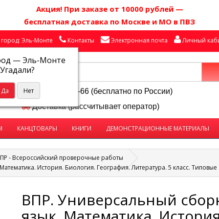
Акция! П
ри заказе от 10000 рублей
—
бесплатная доставка по Москве и МО в ПВЗ
город: Эль-Монте
Контакты
Электронная почта
Личный каб
род —
Эль-Монте
Угадали?
8-800-250-58-66 (бесплатно по России)
Доставка (рассчитывает оператор)
М
КАНЦТОВАРЫ
КНИГИ
ДЕМОНСТРАЦИОННЫЕ МАТЕРИАЛЫ
ПР - Всероссийский проверочные работы
Математика. История. Биология. География. Литература. 5 класс. Типовые
ВПР. Универсальный сборн
язык. Математика. История