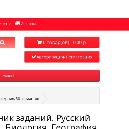
инет
Доставка
0 товар(ов) - 0.00 р.
Авторизация/Регистрация
Акция!
 задания. 30 вариантов
ик заданий. Русский
. Биология. География.