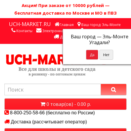
Акция! П
ри заказе от 10000 рублей
—
бесплатная доставка по Москве и МО в ПВЗ
UCH-MARKET.RU
Главная
Ваш город: Эль-Монте
Контакты
Электронная почта
Личный кабинет
Ваш город —
Эль-Монте
Доставка
Угадали?
0 товар(ов) - 0.00 р.
8-800-250-58-66 (бесплатно по России)
Доставка (рассчитывает оператор)