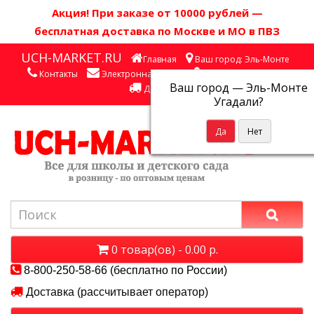
Акция! П
ри заказе от 10000 рублей
—
бесплатная доставка по Москве и МО в ПВЗ
UCH-MARKET.RU
Главная
Ваш город: Эль-Монте
Контакты
Электронная почта
Личный кабинет
Ваш город —
Эль-Монте
Доставка
Угадали?
0 товар(ов) - 0.00 р.
8-800-250-58-66 (бесплатно по России)
Доставка (рассчитывает оператор)