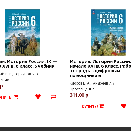
я. История России. IX —
История. История России.
 XVI в. 6 класс. Учебник
начало XVI в. 6 класс. Раб
тетрадь с цифровым
й В. Р., Торкунов А. В.
помощником
ение
Клоков В. А.., Андреев И. Л.
р.
Просвещение
311.00 р.
УПИТЬ!
КУПИТЬ!