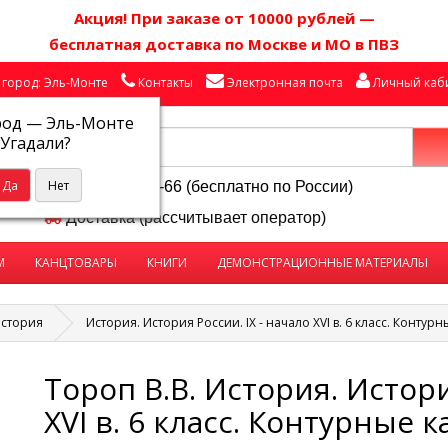
Акция! П
ри заказе от 10000 рублей
—
бесплатная доставка по Москве и МО в ПВЗ
город: Эль-Монте
Контакты
Электронная почта
Личный каб
род —
Эль-Монте
Угадали?
8-800-250-58-66 (бесплатно по России)
Доставка (рассчитывает оператор)
М
КАНЦТОВАРЫ
КНИГИ
ДЕМОНСТРАЦИОННЫЕ МАТЕРИАЛЫ
стория
История. История России. IX - начало XVI в. 6 класс. Контур
Тороп В.В. История. Истори
XVI в. 6 класс. Контурные 