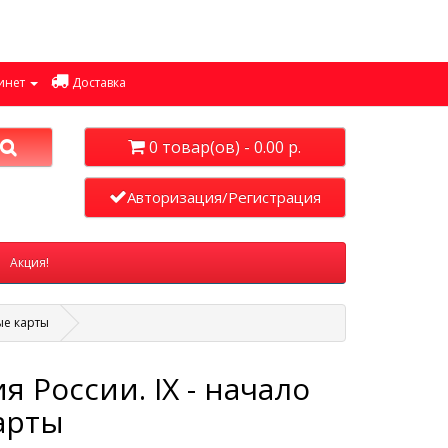
инет
Доставка
0 товар(ов) - 0.00 р.
Авторизация/Регистрация
Акция!
ные карты
я России. IX - начало
карты