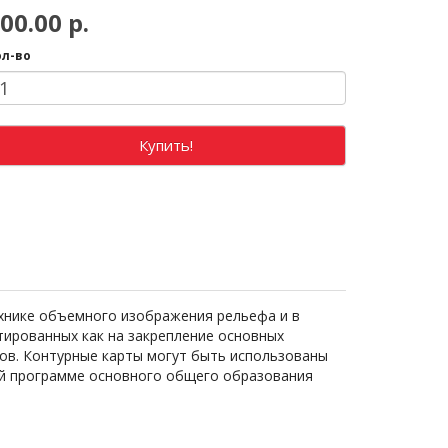
00.00 р.
ол-во
Купить!
хнике объемного изображения рельефа и в
тированных как на закрепление основных
ков. Контурные карты могут быть использованы
ой программе основного общего образования