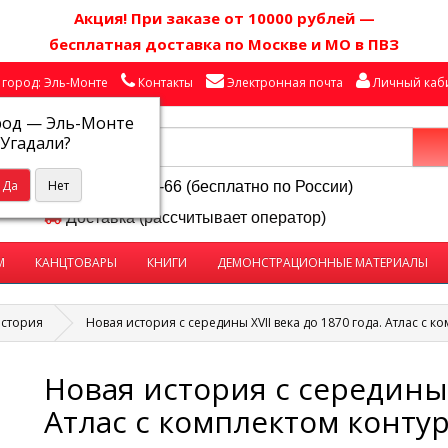
Акция! П
ри заказе от 10000 рублей
—
бесплатная доставка по Москве и МО в ПВЗ
город: Эль-Монте
Контакты
Электронная почта
Личный каб
род —
Эль-Монте
Угадали?
8-800-250-58-66 (бесплатно по России)
Доставка (рассчитывает оператор)
М
КАНЦТОВАРЫ
КНИГИ
ДЕМОНСТРАЦИОННЫЕ МАТЕРИАЛЫ
стория
Новая история с середины XVII века до 1870 года. Атлас с 
Новая история с середины X
Атлас с комплектом конту