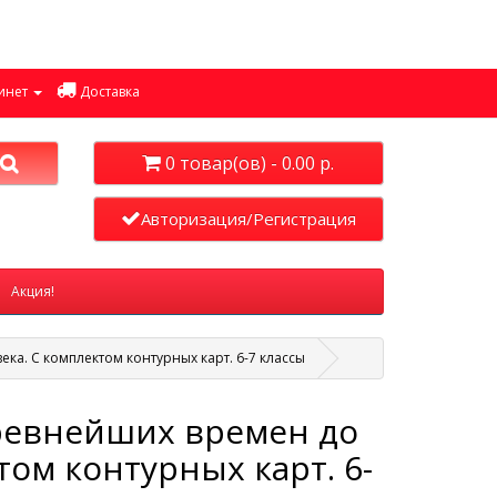
инет
Доставка
0 товар(ов) - 0.00 р.
Авторизация/Регистрация
Акция!
века. С комплектом контурных карт. 6-7 классы
древнейших времен до
ктом контурных карт. 6-