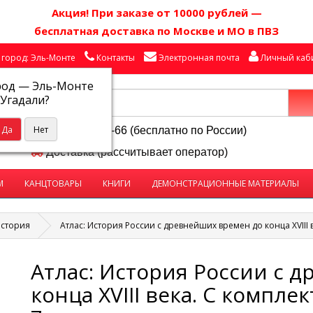
Акция! П
ри заказе от 10000 рублей
—
бесплатная доставка по Москве и МО в ПВЗ
город: Эль-Монте
Контакты
Электронная почта
Личный каб
род —
Эль-Монте
Угадали?
8-800-250-58-66 (бесплатно по России)
Доставка (рассчитывает оператор)
М
КАНЦТОВАРЫ
КНИГИ
ДЕМОНСТРАЦИОННЫЕ МАТЕРИАЛЫ
стория
Атлас: История России с древнейших времен до конца XVIII 
Атлас: История России с 
конца XVIII века. С компле