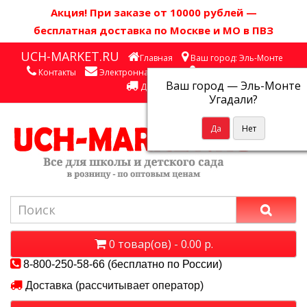
Акция! П
ри заказе от 10000 рублей
—
бесплатная доставка по Москве и МО в ПВЗ
UCH-MARKET.RU
Главная
Ваш город: Эль-Монте
Контакты
Электронная почта
Личный кабинет
Ваш город —
Эль-Монте
Доставка
Угадали?
0 товар(ов) - 0.00 р.
8-800-250-58-66 (бесплатно по России)
Доставка (рассчитывает оператор)