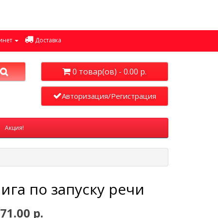
инет
Доставка
0 товар(ов) - 0.00 р.
Авторизация/Регистрация
Акция!
ига по запуску речи
71.00 р.