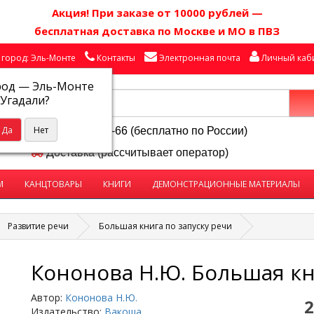
Акция! П
ри заказе от 10000 рублей
—
бесплатная доставка по Москве и МО в ПВЗ
город: Эль-Монте
Контакты
Электронная почта
Личный каб
род —
Эль-Монте
Угадали?
8-800-250-58-66 (бесплатно по России)
Доставка (рассчитывает оператор)
М
КАНЦТОВАРЫ
КНИГИ
ДЕМОНСТРАЦИОННЫЕ МАТЕРИАЛЫ
Развитие речи
Большая книга по запуску речи
Кононова Н.Ю. Большая кн
Автор:
Кононова Н.Ю.
2
Издательство:
Вакоша