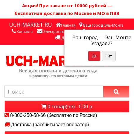
Акция! П
ри заказе от 10000 рублей
—
бесплатная доставка по Москве и МО в ПВЗ
UCH-MARKET.RU
Главная
Ваш город: Эль-Монте
Контакты
Электронная почта
Личный кабинет
Ваш город —
Эль-Монте
Доставка
Угадали?
0 товар(ов) - 0.00 р.
8-800-250-58-66 (бесплатно по России)
Доставка (рассчитывает оператор)