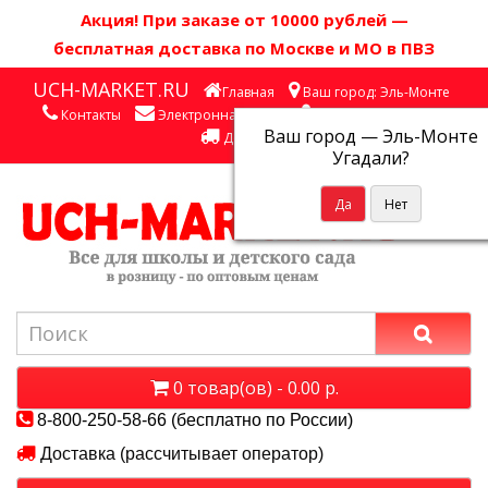
Акция! П
ри заказе от 10000 рублей
—
бесплатная доставка по Москве и МО в ПВЗ
UCH-MARKET.RU
Главная
Ваш город: Эль-Монте
Контакты
Электронная почта
Личный кабинет
Ваш город —
Эль-Монте
Доставка
Угадали?
0 товар(ов) - 0.00 р.
8-800-250-58-66 (бесплатно по России)
Доставка (рассчитывает оператор)